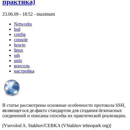
практика)
23.06.09 - 18:52 - maximum
Networks
bsd
config
console
howto
linux
ssh
unix
консоль
настройка
В статье рассмотрены основные особенности протокола SSH,
являющегося де-факто стандартом для создания безопасных
соединений и описаны способы их практической реализации.
[Vsevolod A. Stakhov/CEBKA (VStakhov tehnopark org)]