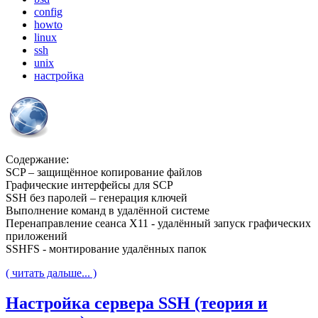
config
howto
linux
ssh
unix
настройка
Содержание:
SCP – защищённое копирование файлов
Графические интерфейсы для SCP
SSH без паролей – генерация ключей
Выполнение команд в удалённой системе
Перенаправление сеанса X11 - удалённый запуск графических
приложений
SSHFS - монтирование удалённых папок
( читать дальше... )
Настройка сервера SSH (теория и