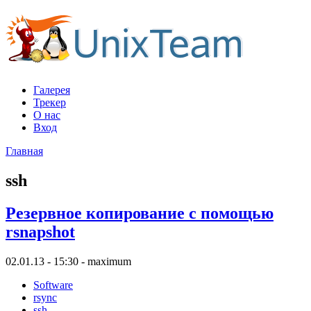
Галерея
Трекер
О нас
Вход
Главная
ssh
Резервное копирование с помощью
rsnapshot
02.01.13 - 15:30 - maximum
Software
rsync
ssh