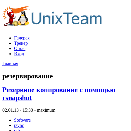
Галерея
Трекер
О нас
Вход
Главная
резервирование
Резервное копирование с помощью
rsnapshot
02.01.13 - 15:30 - maximum
Software
rsync
ssh