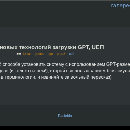
галере
новых технологий загрузки GPT, UEFI
Linux
gentoo
gpt
grub2
uefi
 способа установить систему с использованием GPT-размет
еле (и только на нём!), второй с использованием bios-эмул
в терминологии, и извиняйте за вольный пересказ).
Pastebin