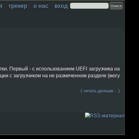
я
трекер
о нас
вход
ки. Первый - с использованием UEFI загрузчика на
яции с загрузчиком на не размеченном разделе (могу
( читать дальше... )