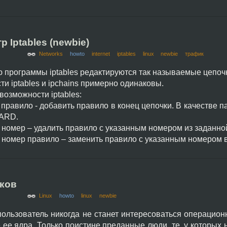
 Iptables (newbie)
Networks
howto
internet
iptables
linux
newbie
трафик
программы iptables редактируются так называемые цепочки 
и iptables и ipchains примерно одинаковы.
озможности iptables:
 правило - добавить правило в конец цепочки. В качестве
ARD.
 номер – удалить правило с указанным номером из заданно
 номер правило – заменить правило с указанным номером 
чков
Linux
howto
linux
newbie
ользователь никогда не станет интересоваться операционн
 ее ядра. Только поистине преданные люди, те, у которых н