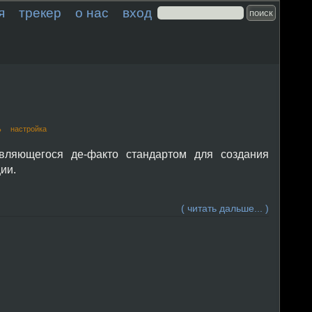
я
трекер
о нас
вход
ь
настройка
вляющегося де-факто стандартом для создания
ии.
( читать дальше... )