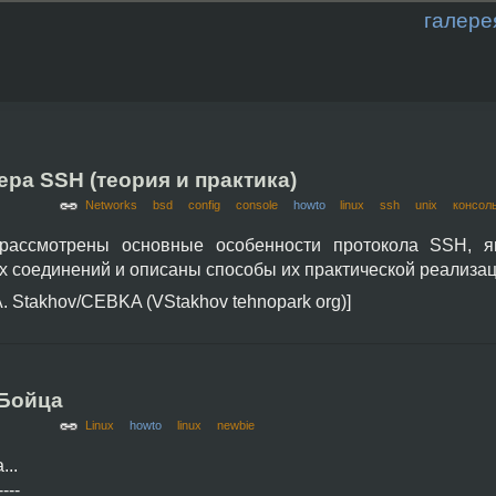
галере
ра SSH (теория и практика)
Networks
bsd
config
console
howto
linux
ssh
unix
консол
рассмотрены основные особенности протокола SSH, я
х соединений и описаны способы их практической реализац
A. Stakhov/CEBKA (VStakhov tehnopark org)]
 Бойца
Linux
howto
linux
newbie
...
----