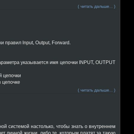
( читать дальше... )
правил Input, Output, Forward.
 параметра указывается имя цепочки INPUT, OUTPUT
й цепочки
в цепочке
( читать дальше... )
ой системой настолько, чтобы знать о внутреннем
ет личной жизни, либо те, которым платят за такую