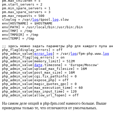
pm
.
max_children 
=
5
pm
.
start_servers 
=
2
pm
.
min_spare_servers 
=
1
pm
.
max_spare_servers 
=
3
pm
.
max_requests 
=
500
slowlog 
=
/
var
/
log
/
$pool
.
log
.
slow

env
[
HOSTNAME
]
=
$HOSTNAME
env
[
PATH
]
=
/
usr
/
local
/
bin
:/
usr
/
bin
:/
bin

env
[
TMP
]
=
/
tmp

env
[
TMPDIR
]
=
/
tmp

env
[
TEMP
]
=
/
tmp

;;
 здесь можно задать параметры php для каждого пула ан
php_flag
[
display_errors
]
=
 off

php_admin_value
[
error_log
]
=
/
var
/
log
/
fpm
-
php
.
www
.
log
php_admin_flag
[
log_errors
]
=
 on

php_admin_value
[
memory_limit
]
=
 512M

php_admin_value
[
date
.
timezone
]
=
'Europe/Moscow'
php_admin_value
[
upload_max_filesize
]
=
 16M

php_admin_value
[
post_max_size
]
=
 16M

php_admin_value
[
cgi
.
fix_pathinfo
]
=
0
php_admin_value
[
expose_php
]
=
 off

php_admin_value
[
magic_quotes_gpc
]
=
0
php_admin_value
[
max_execution_time
]
=
60
php_admin_value
[
max_input_time
]
=
120
php_admin_value
[
allow_url_fopen
]
=
 off
На самом деле опций в php-fpm.conf намного больше. Выше
приведены только те, что отличаются от умолчальных.