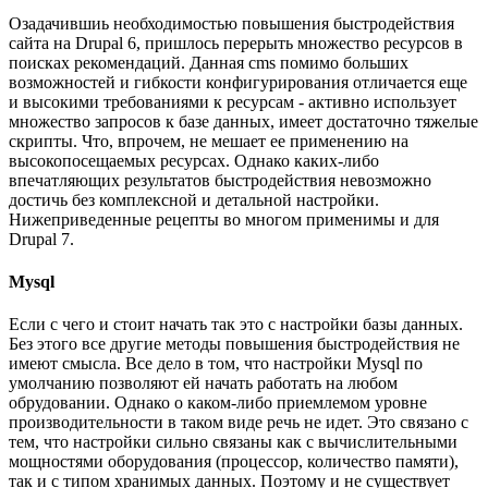
Озадачившиь необходимостью повышения быстродействия
сайта на Drupal 6, пришлось перерыть множество ресурсов в
поисках рекомендаций. Данная cms помимо больших
возможностей и гибкости конфигурирования отличается еще
и высокими требованиями к ресурсам - активно использует
множество запросов к базе данных, имеет достаточно тяжелые
скрипты. Что, впрочем, не мешает ее применению на
высокопосещаемых ресурсах. Однако каких-либо
впечатляющих результатов быстродействия невозможно
достичь без комплексной и детальной настройки.
Нижеприведенные рецепты во многом применимы и для
Drupal 7.
Mysql
Если с чего и стоит начать так это с настройки базы данных.
Без этого все другие методы повышения быстродействия не
имеют смысла. Все дело в том, что настройки Mysql по
умолчанию позволяют ей начать работать на любом
обрудовании. Однако о каком-либо приемлемом уровне
производительности в таком виде речь не идет. Это связано с
тем, что настройки сильно связаны как с вычислительными
мощностями оборудования (процессор, количество памяти),
так и с типом хранимых данных. Поэтому и не существует