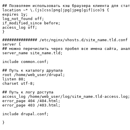
## Позволяем использовать кэш браузера клиента для стат
location ~
*
 \.
(
js
|
css
|
png
|
jpg
|
jpeg
|
gif
|
ico
)
$ 
{
expires 1y;

log_not_found off;

if_modified_since before;

}
############### /etc/nginx/vhosts.d/site_name.tld.conf 
server 
{
## можно перечислить через пробел все имена сайта, анал
server_name site_name.tld;

include common.conf;

## Путь к каталогу друпала
root 
/
home
/
web_user
/
drupal;

listen 
80
;

charset utf-
8
;

## Путь к логу доступа
access_log 
/
home
/
web_user
/
log
/
site_name.tld-access.log;

error_page 
404
/
404
.html;

error_page 
403
/
403
.html;

include drupal.conf;

}