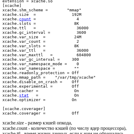
extension 
=
 xcache
.
[
xcache
]
xcache
.
shm_scheme 
=
"mmap"
xcache
.
size  
=
               192M

xcache
.
count
=
4
xcache
.
slots 
=
                8K

xcache
.
ttl   
=
36000
xcache
.
gc_interval 
=
3600
xcache
.
var_size  
=
            24M

xcache
.
var_count 
=
2
xcache
.
var_slots 
=
            8K

xcache
.
var_ttl   
=
36000
xcache
.
var_maxttl   
=
604800
xcache
.
var_gc_interval 
=
300
xcache
.
var_namespace_mode 
=
0
xcache
.
var_namespace 
=
""
xcache
.
readonly_protection 
=
 Off

xcache
.
mmap_path 
=
"/var/tmp/xcache"
xcache
.
disable_on_crash 
=
    Off

xcache
.
experimental 
=
        Off

xcache
.
cacher 
=
               On

xcache
.
stat
=
               On

xcache
.
optimizer 
=
           On

[
xcache
.
coverager
]
xcache
.
coverager 
=
           Off
xcache.size - размер кэшей опкода,
xcache.count - количество кэшей (по числу ядер процессора),
xcache.ttl - время жизни данных, если к ним не обращались