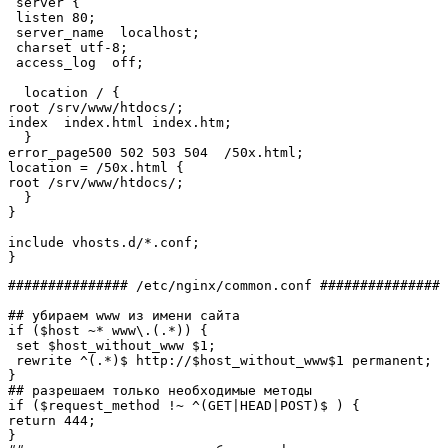
 server 
{
 listen 
80
;

 server_name  localhost;

 charset utf-
8
;

 access_log  off;

  location 
/
{
root 
/
srv
/
www
/
htdocs
/
;

index  index.html index.htm;

}
error_page500 
502
503
504
/
50x.html;

location = 
/
50x.html 
{
root 
/
srv
/
www
/
htdocs
/
;

}
}
include vhosts.d
/*
}
############### /etc/nginx/common.conf ############### 
## убираем www из имени сайта
if
(
$host
 ~
*
 www\.
(
.
*
)
)
{
set
$host_without_www
$1
;

 rewrite ^
(
.
*
)
$ http:
//
$host_without_www
$1
}
## разрешаем только необходимые методы
if
(
$request_method
!
~ ^
(
GET
|
HEAD
|
POST
)
$ 
)
{
return
444
}