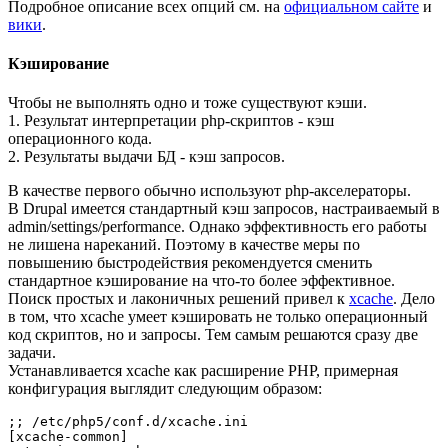
Подробное описание всех опций см. на
официальном сайте
и
вики
.
Кэширование
Чтобы не выполнять одно и тоже существуют кэши.
1. Результат интерпретации php-скриптов - кэш
операционного кода.
2. Результаты выдачи БД - кэш запросов.
В качестве первого обычно используют php-акселераторы.
В Drupal имеется стандартный кэш запросов, настраиваемый в
admin/settings/performance. Однако эффективность его работы
не лишена нареканий. Поэтому в качестве меры по
повышению быстродействия рекомендуется сменить
стандартное кэширование на что-то более эффективное.
Поиск простых и лаконичных решений привел к
xcache
. Дело
в том, что xcache умеет кэшировать не только операционный
код скриптов, но и запросы. Тем самым решаются сразу две
задачи.
Устанавливается xcache как расширение PHP, примерная
конфигурация выглядит следующим образом:
;;
/
etc
/
php5
/
conf
.
d
/
xcache
.
[
xcache
-
common
]