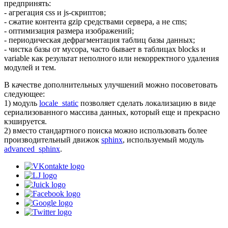
предпринять:
- агрегация css и js-скриптов;
- сжатие контента gzip средствами сервера, а не cms;
- оптимизация размера изображений;
- периодическая дефрагментация таблиц базы данных;
- чистка базы от мусора, часто бывает в таблицах blocks и
variable как результат неполного или некорректного удаления
модулей и тем.
В качестве дополнительных улучшений можно посоветовать
следующее:
1) модуль
locale_static
позволяет сделать локализацию в виде
сериализованного массива данных, который еще и прекрасно
кэшируется.
2) вместо стандартного поиска можно использовать более
производительный движок
sphinx
, используемый модуль
advanced_sphinx
.