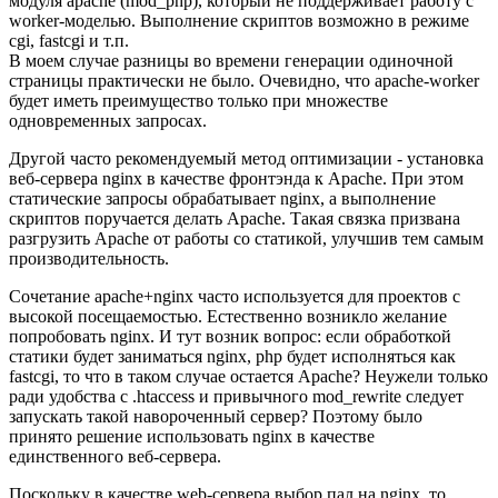
модуля apache (mod_php), который не поддерживает работу с
worker-моделью. Выполнение скриптов возможно в режиме
cgi, fastcgi и т.п.
В моем случае разницы во времени генерации одиночной
страницы практически не было. Очевидно, что apache-worker
будет иметь преимущество только при множестве
одновременных запросах.
Другой часто рекомендуемый метод оптимизации - установка
веб-сервера nginx в качестве фронтэнда к Apache. При этом
статические запросы обрабатывает nginx, а выполнение
скриптов поручается делать Apache. Такая связка призвана
разгрузить Apache от работы со статикой, улучшив тем самым
производительность.
Сочетание apache+nginx часто используется для проектов с
высокой посещаемостью. Естественно возникло желание
попробовать nginx. И тут возник вопрос: если обработкой
статики будет заниматься nginx, php будет исполняться как
fastcgi, то что в таком случае остается Apache? Неужели только
ради удобства с .htaccess и привычного mod_rewrite следует
запускать такой навороченный сервер? Поэтому было
принято решение использовать nginx в качестве
единственного веб-сервера.
Поскольку в качестве web-сервера выбор пал на nginx, то