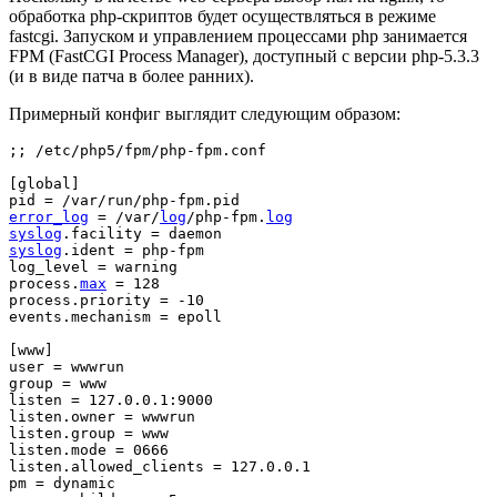
обработка php-скриптов будет осуществляться в режиме
fastcgi. Запуском и управлением процессами php занимается
FPM (FastCGI Process Manager), доступный с версии php-5.3.3
(и в виде патча в более ранних).
Примерный конфиг выглядит следующим образом:
;;
/
etc
/
php5
/
fpm
/
php
-
fpm
.
conf

[
global
]
pid 
=
/
var
/
run
/
php
-
fpm
.
error_log
=
/
var
/
log
/
php
-
fpm
.
log
syslog
.
facility 
=
syslog
.
ident 
=
 php
-
fpm

log_level 
=
 warning

process
.
max
=
128
process
.
priority 
=
-
10
events
.
mechanism 
=
 epoll

[
www
]
user 
=
 wwwrun

group 
=
 www

listen 
=
 127
.
0
.
0
.
1
:
9000
listen
.
owner 
=
 wwwrun

listen
.
group 
=
 www

listen
.
mode 
=
0666
listen
.
allowed_clients 
=
 127
.
0
.
0
.
1

pm 
=
 dynamic
