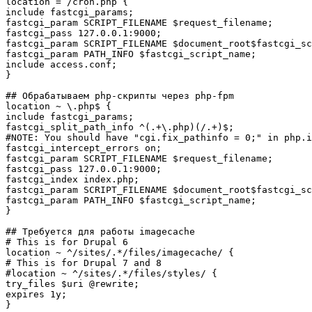
location = 
/
cron.php 
{
include fastcgi_params;

fastcgi_param SCRIPT_FILENAME 
$request_filename
;

fastcgi_pass 127.0.0.1:
9000
;

fastcgi_param SCRIPT_FILENAME 
$document_root
$fastcgi_sc
fastcgi_param PATH_INFO 
$fastcgi_script_name
;

}
## Обрабатываем php-скрипты через php-fpm 
location ~ \.php$ 
{
include fastcgi_params;

fastcgi_split_path_info ^
(
.+\.php
)
(
/
.+
)
#NOTE: You should have "cgi.fix_pathinfo = 0;" in php.i
fastcgi_intercept_errors on;

fastcgi_param SCRIPT_FILENAME 
$request_filename
;

fastcgi_pass 127.0.0.1:
9000
;

fastcgi_index index.php;

fastcgi_param SCRIPT_FILENAME 
$document_root
$fastcgi_sc
fastcgi_param PATH_INFO 
$fastcgi_script_name
}
## Требуется для работы imagecache
# This is for Drupal 6
location ~ ^
/
sites
/
.
*/
files
/
imagecache
/
{
# This is for Drupal 7 and 8
#location ~ ^/sites/.*/files/styles/ {
try_files 
$uri
@
rewrite;

}