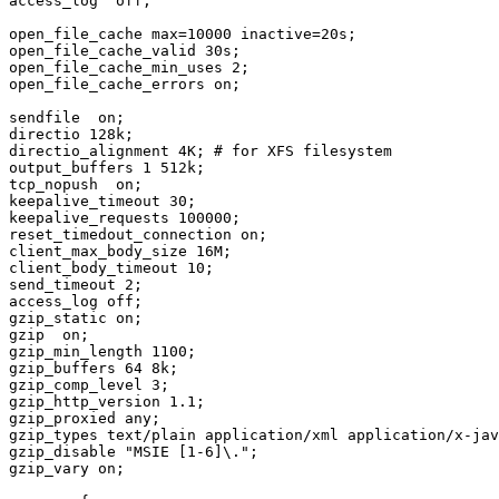
access_log  off;

open_file_cache 
max
=
10000
inactive
=20s;

open_file_cache_valid 30s;

open_file_cache_min_uses 
2
;

open_file_cache_errors on;

sendfile  on;

directio 128k;

directio_alignment 4K; 
# for XFS filesystem
output_buffers 
1
 512k;

tcp_nopush  on;

keepalive_timeout 
30
;

keepalive_requests 
100000
;

reset_timedout_connection on;

client_max_body_size 16M;

client_body_timeout 
10
;

send_timeout 
2
;

access_log off;

gzip
  on;

gzip_min_length 
1100
;

gzip_buffers 
64
 8k;

gzip_comp_level 
3
;

gzip_http_version 
1.1
;

gzip_proxied any;

gzip_types text
/
plain application
/
xml application
/
x-jav
gzip_disable 
"MSIE [1-6]\."
;

gzip_vary on;
