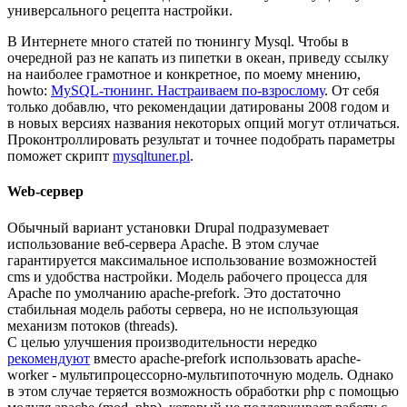
универсального рецепта настройки.
В Интернете много статей по тюнингу Mysql. Чтобы в
очередной раз не капать из пипетки в океан, приведу ссылку
на наиболее грамотное и конкретное, по моему мнению,
howto:
MySQL-тюнинг. Настраиваем по-взрослому
. От себя
только добавлю, что рекомендации датированы 2008 годом и
в новых версиях названия некоторых опций могут отличаться.
Проконтроллировать результат и точнее подобрать параметры
поможет скрипт
mysqltuner.pl
.
Web-сервер
Обычный вариант установки Drupal подразумевает
использование веб-сервера Apache. В этом случае
гарантируется максимальное использование возможностей
cms и удобства настройки. Модель рабочего процесса для
Apache по умолчанию apache-prefork. Это достаточно
стабильная модель работы сервера, но не использующая
механизм потоков (threads).
С целью улучшения производительности нередко
рекомендуют
вместо apache-prefork использовать apache-
worker - мультипроцессорно-мультипоточную модель. Однако
в этом случае теряется возможность обработки php с помощью