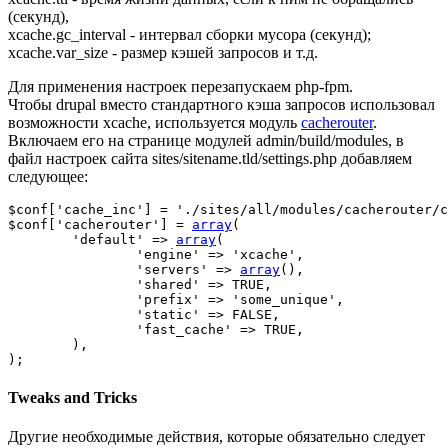
(секунд),
xcache.gc_interval - интервал сборки мусора (секунд);
xcache.var_size - размер кэшей запросов и т.д.
Для применения настроек перезапускаем php-fpm.
Чтобы drupal вместо стандартного кэша запросов использовал
возможности xcache, используется модуль
cacherouter
.
Включаем его на странице модулей admin/build/modules, в
файл настроек сайта sites/sitename.tld/settings.php добавляем
следующее:
$conf
[
'cache_inc'
]
=
'./sites/all/modules/cacherouter/c
$conf
[
'cacherouter'
]
=
array
(
'default'
=>
array
(
'engine'
=>
'xcache'
,
'servers'
=>
array
(
)
,
'shared'
=>
TRUE
,
'prefix'
=>
'some_unique'
,
'static'
=>
FALSE
,
'fast_cache'
=>
TRUE
,
)
,
)
;
Tweaks and Tricks
Другие необходимые действия, которые обязательно следует