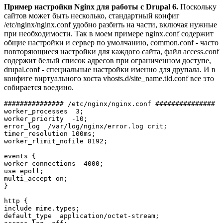
Пример настройки Nginx для работы с Drupal 6.
Поскольку
сайтов может быть несколько, стандартный конфиг
/etc/nginx/nginx.conf удобно разбить на части, включая нужные
при необходимости. Так в моем примере nginx.conf содержит
общие настройки и сервер по умолчанию, common.conf - часто
повторяющиеся настройки для каждого сайта, файл access.conf
содержит белый список адресов при ограниченном доступе,
drupal.conf - специальные настройки именно для друпала. И в
конфиге виртуального хоста vhosts.d/site_name.tld.conf все это
собирается воедино.
############### /etc/nginx/nginx.conf ############### 
worker_processes  
3
;

worker_priority  
-10
;

error_log  
/
var
/
log
/
nginx
/
error.log crit;

timer_resolution 100ms;

worker_rlimit_nofile 
8192
;

events 
{
worker_connections  
4000
;

use epoll;

}
http 
{
include mime.types;

default_type  application
/
octet-stream;
