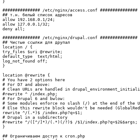
}
############### /etc/nginx/access.conf ###############
## т.н. белый список адресов 
allow 192.168.0.1
/
24
;

allow 127.0.0.1
/
32
;

deny all;
############### /etc/nginx/drupal.conf ############### 
## Чистые ссылки для друпал
location 
/
{
try_files 
$uri
@
rewrite;

default_type  text
/
html;

}
location 
@
rewrite 
{
# You have 2 options here
# For D7 and above:
# Clean URLs are handled in drupal_environment_initiali
#rewrite ^ /index.php;
# For Drupal 6 and bwlow:
# Some modules enforce no slash (/) at the end of the U
# Else this rewrite block wouldn't be needed (GlobalRed
rewrite ^
/
(
.
*
)
$ 
/
index.php?
q
=
$1
# Drupal in a subdirectory
#rewrite ^/([^/]*)/(.*)(/?)$ /$1/index.php?q=$2&$args;
}
## Ограничиваем доступ к cron.php