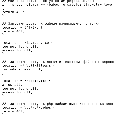
## можно запретить доступ ботам-реферальщикам
if
(
$http_referer
 ~
*
(
babes
|
forsale
|
girl
|
jewelry
|
love
|
{
return
403
}
## Запретим доступ к файлам начинающимся с точки 
location ~ 
(
^
|/
)
\. 
{
return
403
}
location = 
/
favicon.ico 
{
log_not_found off;

}
##  Запретим доступ к логам и текстовым файлам с адрес
location ~
*
 \.
(
txt
|
log
)
$ 
{
}
location = 
/
robots.txt 
{
allow all;

log_not_found off;

}
##  Запретим доступ к php-файлам выше корневого каталог
location ~ \..
*/
.
*
\.php$ 
{
return
403