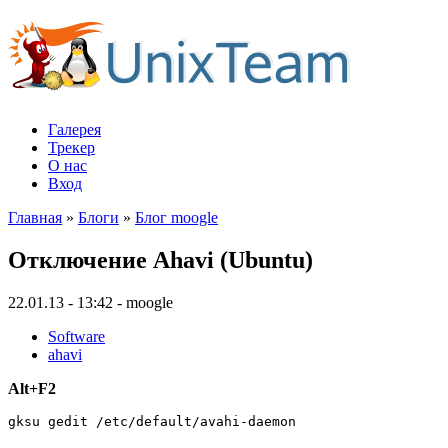
Галерея
Трекер
О нас
Вход
Главная
»
Блоги
»
Блог moogle
Отключение Ahavi (Ubuntu)
22.01.13 - 13:42 - moogle
Software
ahavi
Alt+F2
gksu gedit 
/
etc
/
default
/
avahi-daemon