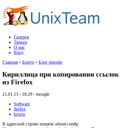
Галерея
Трекер
О нас
Вход
Главная
»
Блоги
»
Блог moogle
Кириллица при копировании ссылок
из Firefox
21.01.13 - 18:29 - moogle
Software
firefox
howto
В адресной строке пишем:
about:config