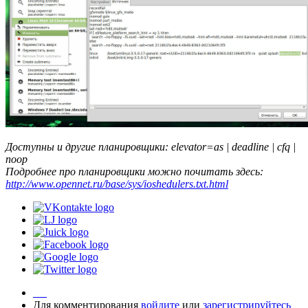
Доступны и другие планировщики: elevator=as | deadline | cfq |
noop
Подробнее про планировщики можно почитать здесь:
http://www.opennet.ru/base/sys/ioshedulers.txt.html
Для комментирования
войдите
или
зарегистрируйтесь