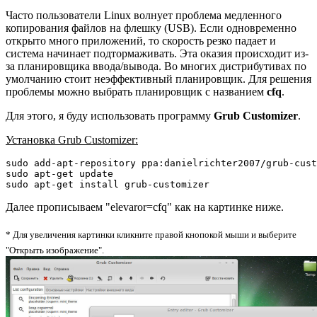
Часто пользователи Linux волнует проблема медленного
копирования файлов на флешку (USB). Если одновременно
открыто много приложений, то скорость резко падает и
система начинает подтормаживать. Эта оказия происходит из-
за планировщика ввода/вывода. Во многих дистрибутивах по
умолчанию стоит неэффективный планировщик. Для решения
проблемы можно выбрать планировщик с названием
cfq
.
Для этого, я буду использовать программу
Grub Customizer
.
Установка Grub Customizer:
sudo
 add-apt-repository ppa:danielrichter2007
/
sudo
apt-get update
sudo
apt-get install
 grub-customizer
Далее прописываем "elevaror=cfq" как на картинке ниже.
* Для увеличения картинки кликните правой кнопокой мыши и выберите
"Открыть изображение".